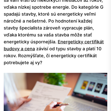
sa vám vráti do niekoľkých mesiacov až rokov,
vďaka nízkej spotrebe energie. Do kategórie G
spadajú stavby, ktoré sú energeticky veľmi
náročné a nešetrné. Po hodnotení každej
stavby špecialista zároveň vypracuje plán,
vďaka ktorému sa vaša stavba môže stať
energeticky úspornejšia.
Energeticky certifikát
budovy a cena
závisí od typu stavby a platí 10
rokov. Rozmýšľate, či energeticky certifikát
potrebujete aj vy?