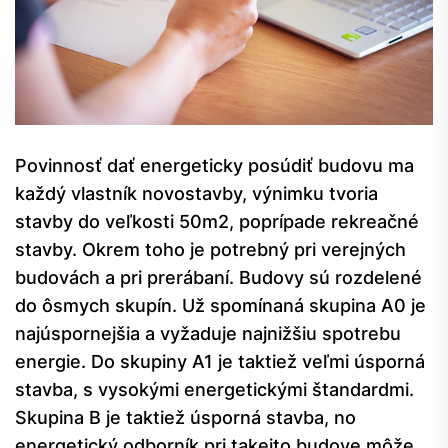
Povinnosť dať energeticky posúdiť budovu ma
každý vlastník novostavby, výnimku tvoria
stavby do veľkosti 50m2, poprípade rekreačné
stavby. Okrem toho je potrebný pri verejných
budovách a pri prerábaní. Budovy sú rozdelené
do ôsmych skupín. Už spomínaná skupina A0 je
najúspornejšia a vyžaduje najnižšiu spotrebu
energie. Do skupiny A1 je taktiež veľmi úsporná
stavba, s vysokými energetickými štandardmi.
Skupina B je taktiež úsporná stavba, no
energetický odborník pri takejto budove môže