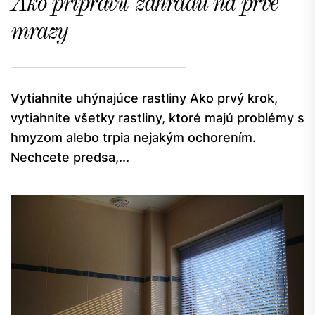
Ako pripraviť záhradu na prvé
mrazy
Vytiahnite uhýnajúce rastliny Ako prvý krok,
vytiahnite všetky rastliny, ktoré majú problémy s
hmyzom alebo trpia nejakým ochorením.
Nechcete predsa,...