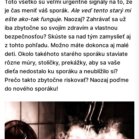
Toto všetko sú veľmi urgentné signály na to, že
je čas meniť váš sporák.
Ale veď tento starý mi
ešte ako-tak funguje
. Naozaj? Zahrávať sa už
iba zbytočne so svojím zdravím a vlastnou
bezpečnosťou? Skúste sa nad tým zamyslieť aj
z tohto pohľadu. Možno máte dokonca aj malé
deti. Okolo takéhoto starého sporáku staviate
rôzne múry, stoličky, prekážky, aby sa vaše
dieťa nedostalo ku sporáku a neublížilo si?
Prečo takto zbytočne riskovať? Naozaj poďme
do nového sporáku!