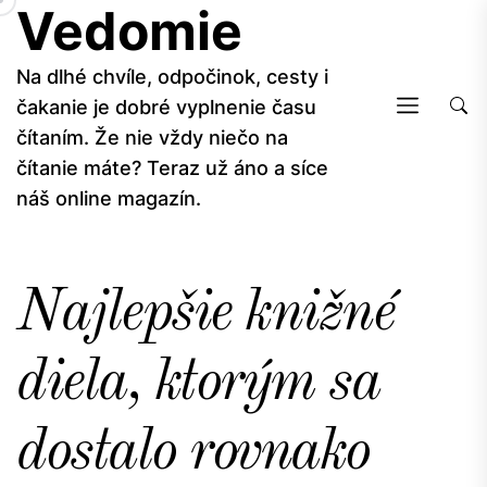
Vedomie
Skip
to
the
Na dlhé chvíle, odpočinok, cesty i
content
čakanie je dobré vyplnenie času
čítaním. Že nie vždy niečo na
čítanie máte? Teraz už áno a síce
náš online magazín.
Najlepšie knižné
diela, ktorým sa
dostalo rovnako