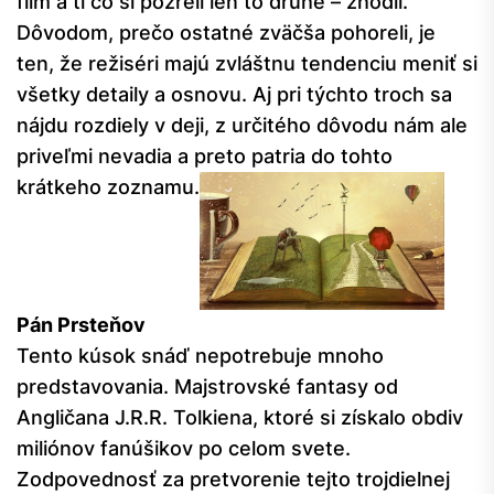
film a tí čo si pozreli len to druhé – zhodli.
Dôvodom, prečo ostatné zväčša pohoreli, je
ten, že režiséri majú zvláštnu tendenciu meniť si
všetky detaily a osnovu. Aj pri týchto troch sa
nájdu rozdiely v deji, z určitého dôvodu nám ale
priveľmi nevadia a preto patria do tohto
krátkeho zoznamu.
Pán Prsteňov
Tento kúsok snáď nepotrebuje mnoho
predstavovania. Majstrovské fantasy od
Angličana J.R.R. Tolkiena, ktoré si získalo obdiv
miliónov fanúšikov po celom svete.
Zodpovednosť za pretvorenie tejto trojdielnej