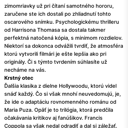
zimomriavky už pri čítaní samotného hororu,
zaručene ste ich dostali po zhliadnutí tohto
oscarového snímku. Psychologickému thrilleru
od Harrisona Thomasa sa dostala takmer
perfektná natočená kópia, s minimom rozdielov.
Niektorí sa dokonca odvážili tvrdiť, že atmosféra
ktorú vytvorili filmári je ešte lepšia ako pri
originály. Či s týmto tvrdením súhlasíte už
necháme na vás.
Krstný otec
Ďalšia klasika z dielne Hollywoodu, ktorú videl
snáď každý. Čo si však mnohí neuvedomujú, je,
že ide o adaptáciu rovnomenného románu od
Maria Puza. Opäť je to trilógia, ktorá predčila
očakávania kritikov aj fanúšikov. Francis
Coppola sa však nedal odradiť a dal si záležať.