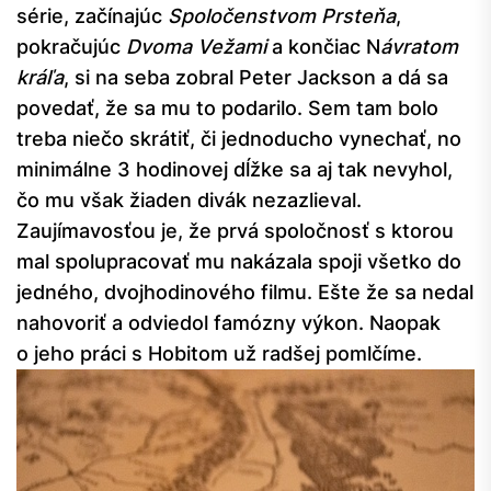
série, začínajúc
Spoločenstvom Prsteňa
,
pokračujúc
Dvoma Vežami
a končiac N
ávratom
kráľa
, si na seba zobral Peter Jackson a dá sa
povedať, že sa mu to podarilo. Sem tam bolo
treba niečo skrátiť, či jednoducho vynechať, no
minimálne 3 hodinovej dĺžke sa aj tak nevyhol,
čo mu však žiaden divák nezazlieval.
Zaujímavosťou je, že prvá spoločnosť s ktorou
mal spolupracovať mu nakázala spoji všetko do
jedného, dvojhodinového filmu. Ešte že sa nedal
nahovoriť a odviedol famózny výkon. Naopak
o jeho práci s Hobitom už radšej pomlčíme.