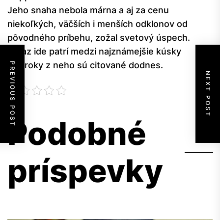
Jeho snaha nebola márna a aj za cenu
niekoľkých, väčších i menších odklonov od
pôvodného príbehu, zožal svetový úspech.
Teraz ide patrí medzi najznámejšie kúsky
a výroky z neho sú citované dodnes.
PREVIOUS POST
NEXT POST
Podobné
príspevky