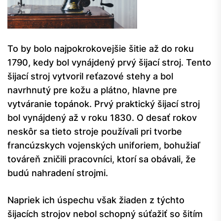
To by bolo najpokrokovejšie šitie až do roku
1790, kedy bol vynájdený prvý šijací stroj. Tento
šijací stroj vytvoril reťazové stehy a bol
navrhnutý pre kožu a plátno, hlavne pre
vytváranie topánok. Prvý praktický šijací stroj
bol vynájdený až v roku 1830. O desať rokov
neskôr sa tieto stroje používali pri tvorbe
francúzskych vojenských uniforiem, bohužiaľ
továreň zničili pracovníci, ktorí sa obávali, že
budú nahradení strojmi.
Napriek ich úspechu však žiaden z týchto
šijacích strojov nebol schopný súťažiť so šitím