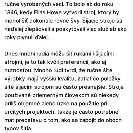
ručne vyrobených vecí. To bolo až do roku
1846, kedy Elias Howe vytvoril stroj, ktorý by
mohol šiť dokonale rovné švy. Šijacie stroje sa
naďalej zlepšovali a poskytovali viac služieb ako
roky plynuli ďalej.
Dnes mnohí ľudia môžu šiť rukami i šijacími
strojmi, je to tak kvôli preferencii, ako aj
nutnosťou. Mnoho ľudí tvrdí, že ručne šité
výrobky majú vyššiu kvalitu, zatiaľ čo položky
šité šijacím strojom sú často presnejšie. Stroje
používané priemerným človekom sú niekedy
príliš objemné alebo úzke na použitie pri
určitých projektoch, takže je často potrebné
mať predstavu o tom, ako sa zapojiť do oboch
typov šitia.