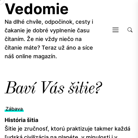
Vedomie
Skip
to
the
Na dlhé chvíle, odpočinok, cesty i
content
čakanie je dobré vyplnenie času
čítaním. Že nie vždy niečo na
čítanie máte? Teraz už áno a síce
náš online magazín.
Baví Vás šitie?
Zábava
História šitia
Šitie je zručnosť, ktorú praktizuje takmer každá
ľudská civilizácia na planéte, v minulosti i v