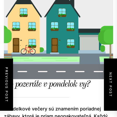
PREVIOUS POST
NEXT POST
Čo pozeráte v pondelok vy?
Pondelkové večery sú znamením poriadnej
zábavy, ktoré je priam neopakovateľná. Každý