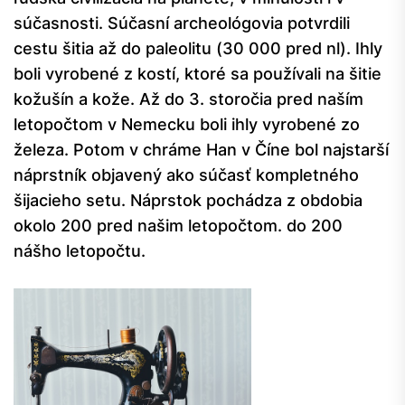
súčasnosti. Súčasní archeológovia potvrdili
cestu šitia až do paleolitu (30 000 pred nl). Ihly
boli vyrobené z kostí, ktoré sa používali na šitie
kožušín a kože. Až do 3. storočia pred naším
letopočtom v Nemecku boli ihly vyrobené zo
železa. Potom v chráme Han v Číne bol najstarší
náprstník objavený ako súčasť kompletného
šijacieho setu. Náprstok pochádza z obdobia
okolo 200 pred našim letopočtom. do 200
nášho letopočtu.